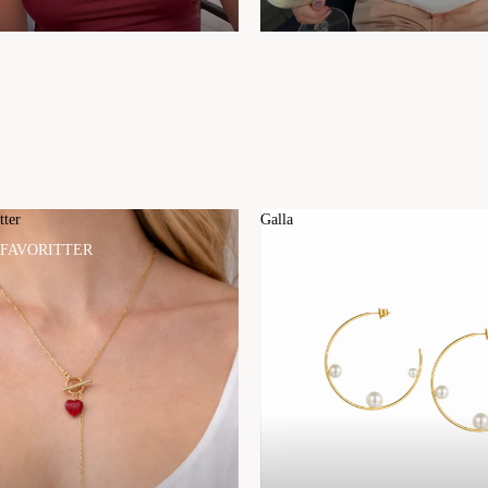
tter
Galla
 FAVORITTER
GALLA