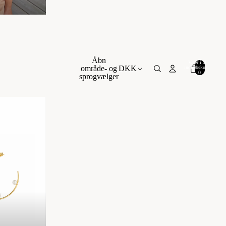
Åbn
Varer i alt i
område- og
DKK
indkøbskurven:
0
sprogvælger